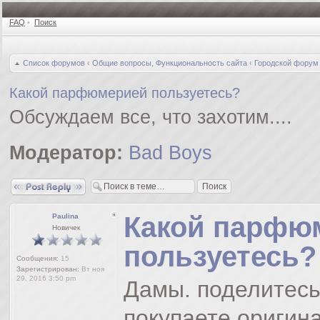
FAQ
•
Поиск
Список форумов
‹
Общие вопросы, Функциональность сайта
‹
Городской форум
Какой парфюмерией пользуетесь?
Обсуждаем все, что захотим....
Модератор:
Bad Boys
Ответить
Какой парфю
Paulina
Новичек
пользуетесь?
Сообщения:
15
Зарегистрирован:
Вт ноя
29, 2016 3:50 pm
Дамы. поделитес
покупаете оригин