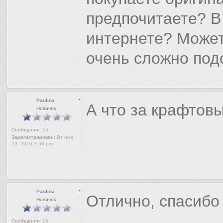
предпочитаете? В
интернете? Может
очень сложно под
Paulina
А что за крафтов
Новичек
Сообщения:
15
Зарегистрирован:
Вт ноя
29, 2016 3:50 pm
Paulina
Отлично, спасиб
Новичек
Сообщения:
15