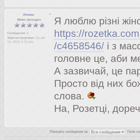
ilinowa
Я люблю різні жін
Мимо проходил
https://rozetka.com
Сообщения:
4
Зарегистрирован:
Ср авг
10, 2022 1:22 pm
/c4658546/
і з мас
головне це, аби м
А зазвичай, це п
Просто від них бо
слова.
На, Розетці, дореч
Показать сообщения за:
Поле с