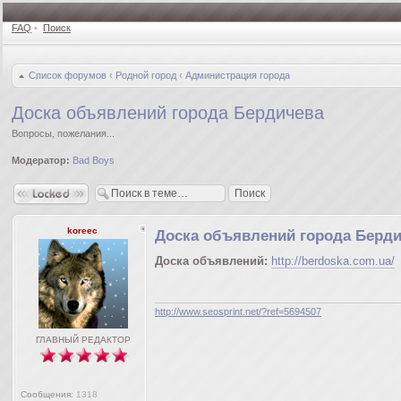
FAQ
•
Поиск
Список форумов
‹
Родной город
‹
Администрация города
Доска объявлений города Бердичева
Вопросы, пожелания...
Модератор:
Bad Boys
Закрыто
koreec
Доска объявлений города Берд
Доска объявлений:
http://berdoska.com.ua/
http://www.seosprint.net/?ref=5694507
ГЛАВНЫЙ РЕДАКТОР
Сообщения:
1318