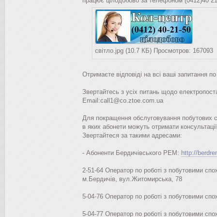
працює цілодобово за телефоном (0412)40 21
світло.jpg (10.7 КБ) Просмотров: 167093
Отримаєте відповіді на всі ваші запитання по
Звертайтесь з усіх питань щодо електропост
Email:call1@co.ztoe.com.ua
Для покращення обслуговування побутових с
в яких абонети можуть отримати консультації
Звертайтеся за такими адресами:
- Абоненти Бердичівського РЕМ:
http://berdr
2-51-64 Оператор по роботі з побутовими спо
м.Бердичів, вул.Житомирська, 78
5-04-76 Оператор по роботі з побутовими спо
5-04-77 Оператор по роботі з побутовими сп