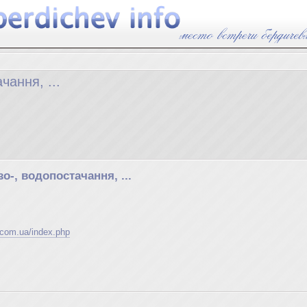
чання, ...
о-, водопостачання, ...
.com.ua/index.php