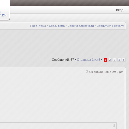
Вход
Пред. тема
•
След. тема
•
Версия для печати
•
Вернуться к началу
Сообщений: 67 •
Страница
1
из
5
•
1
2
3
4
5
Сб янв 30, 2016 2:52 pm