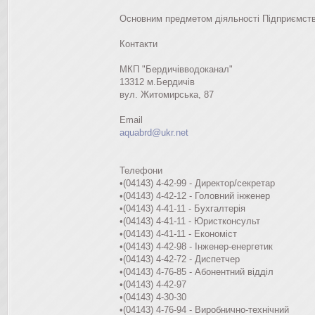
Основним предметом діяльності Підприємства
Контакти
МКП "Бердичівводоканал"
13312 м.Бердичів
вул. Житомирська, 87
Email
aquabrd@ukr.net
Телефони
•(04143) 4-42-99 - Директор/секретар
•(04143) 4-42-12 - Головний інженер
•(04143) 4-41-11 - Бухгалтерія
•(04143) 4-41-11 - Юристконсульт
•(04143) 4-41-11 - Економіст
•(04143) 4-42-98 - Інженер-енергетик
•(04143) 4-42-72 - Диспетчер
•(04143) 4-76-85 - Абонентний відділ
•(04143) 4-42-97
•(04143) 4-30-30
•(04143) 4-76-94 - Виробнично-технічний