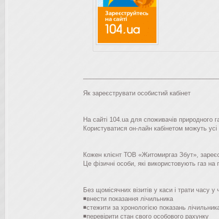
_______________________________________
Як зареєструвати особистий кабінет
На сайті 104.ua для споживачів природного 
Користуватися он-лайн кабінетом можуть усі
Кожен клієнт ТОВ «Житомиргаз Збут», зареєс
Це фізичні особи, які використовують газ на 
Без щомісячних візитів у каси і трати часу у
◾внести показання лічильника
◾стежити за хронологією показань лічильника
◾перевірити стан свого особового рахунку