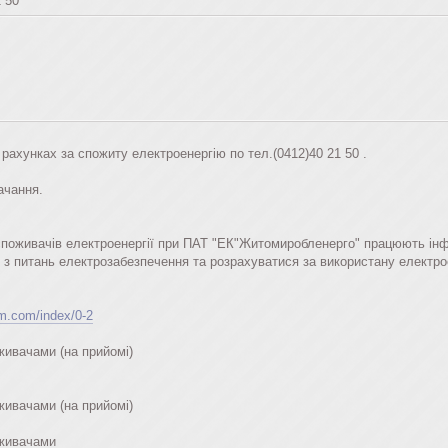
 50
 рахунках за спожиту електроенергію по тел.(0412)40 21 50 .
ачання.
поживачів електроенергії при ПАТ "ЕК"Житомиробленерго" працюють інфо
 з питань електрозабезпечення та розрахуватися за використану електро
em.com/index/0-2
живачами (на прийомі)
живачами (на прийомі)
оживачами