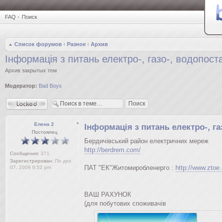
FAQ
•
Поиск
Список форумов
‹
Разное
‹
Архив
Інформація з питань електро-, газо-, водопоста
Архив закрытых тем
Модератор:
Bad Boys
Закрыто
Елена 2
Інформація з питань електро-, газ
Постоялец
Бердичівський район електричних мереж
http://berdrem.com/
Сообщения:
371
Зарегистрирован:
Пн дек
ПАТ "ЕК"Житомиробленерго :
http://www.ztoe
07, 2009 8:52 pm
ВАШ РАХУНОК
(для побутових споживачів