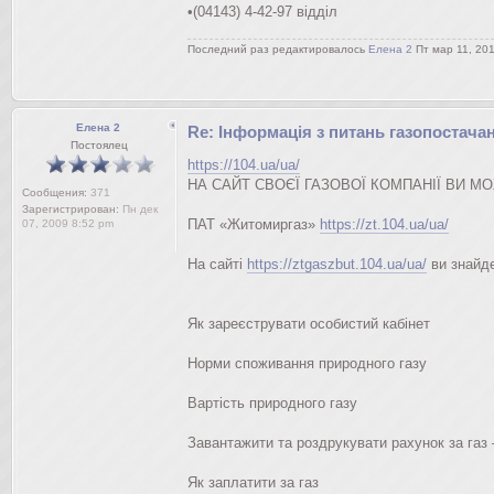
•(04143) 4-42-97 відділ
Последний раз редактировалось
Елена 2
Пт мар 11, 201
Елена 2
Re: Інформація з питань газопостача
Постоялец
https://104.ua/ua/
НА САЙТ СВОЄЇ ГАЗОВОЇ КОМПАНІЇ ВИ М
Сообщения:
371
Зарегистрирован:
Пн дек
ПАТ «Житомиргаз»
https://zt.104.ua/ua/
07, 2009 8:52 pm
На сайті
https://ztgaszbut.104.ua/ua/
ви знайде
Як зареєструвати особистий кабінет
Норми споживання природного газу
Вартість природного газу
Завантажити та роздрукувати рахунок за газ 
Як заплатити за газ