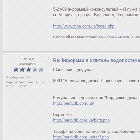
5-24-69 Інформаційно-консультаційний пункт 
м. Бердичів, провул. Будьоного, 9а (приміще
http://www.ztoe.com.ua/index.php
Последний раз редактировалось
Елена 2
Сб фев 27, 201
Елена 2
Re: Інформація з питань водопостач
Постоялец
Шановний відвідувач!
Сообщения:
371
МКП "Бердичівводоканал" пропонує скориста
Зарегистрирован:
Пн дек
07, 2009 8:52 pm
Комунальне підприємство "Бердичівводокан
http://berdvdk.com.ua/
Боржники:
http://berdvdk.com.ua/borg.php
Тарифи на водопостачання та водовідведенн
http://berdvdk.com.ua/tarif.php