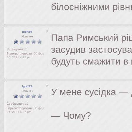
білосніжними рівн
IgoR19
Папа Римський рі
Новичек
засудив застосува
Сообщения:
15
Зарегистрирован:
Сб фев
06, 2021 4:27 pm
будуть смажити в 
IgoR19
У мене сусідка — 
Новичек
Сообщения:
15
Зарегистрирован:
Сб фев
06, 2021 4:27 pm
— Чому?