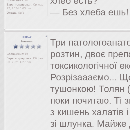
хлеб есть?
Сообщения:
10
Зарегистрирован:
Ср мар
27, 2024 6:03 pm
— Без хлеба ешь!
Откуда:
Київ
IgoR19
Три патологоанат
Новичек
розтин, двоє преп
Сообщения:
15
Зарегистрирован:
Сб фев
06, 2021 4:27 pm
токсикологічної ек
Розрізаааємо... Що
тушонкою! Толян (
поки почитаю. Ті 
з кишень халатів 
зі шлунка. Майже 