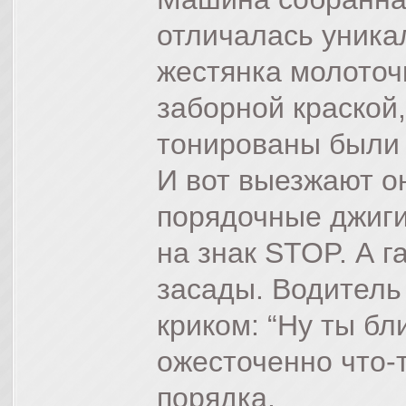
отличалась уника
жестянка молоточ
заборной краской,
тонированы были 
И вот выезжают он
порядочные джиги
на знак STOP. А га
засады. Водитель
криком: “Ну ты бл
ожесточенно что-т
порядка.