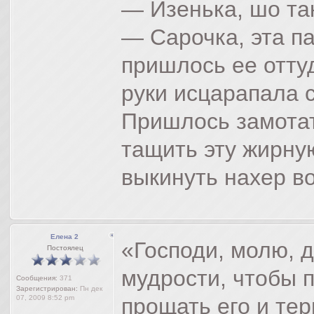
— Изенька, шо та
— Сарочка, эта па
пришлось ее отту
руки исцарапала 
Пришлось замотат
тащить эту жирну
выкинуть нахер во
Елена 2
«Господи, молю, 
Постоялец
мудрости, чтобы 
Сообщения:
371
Зарегистрирован:
Пн дек
07, 2009 8:52 pm
прощать его и тер