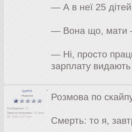
— А в неї 25 дітей
— Вона що, мати 
— Ні, просто прац
зарплату видають
IgoR19
Розмова по скайпу
Новичек
Сообщения:
15
Зарегистрирован:
Сб фев
06, 2021 4:27 pm
Смерть: то я, завт