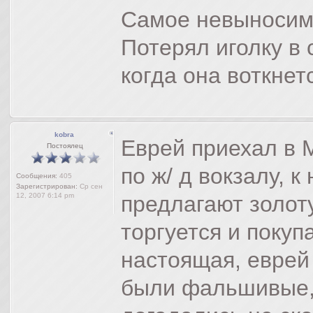
Самое невыносимо
Потерял иголку в 
когда она воткнет
kobra
Еврей приехал в М
Постоялец
по ж/ д вокзалу, к
Сообщения:
405
Зарегистрирован:
Ср сен
12, 2007 6:14 pm
предлагают золот
торгуется и покупа
настоящая, еврей 
были фальшивые, 