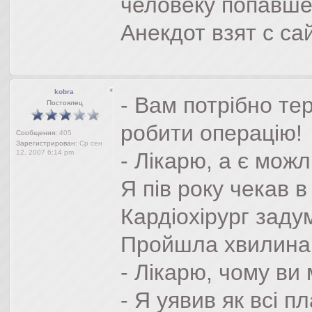
человеку попавшем
Анекдот взят с са
kobra
- Вам потрібно те
Постоялец
робити операцію!
Сообщения:
405
Зарегистрирован:
Ср сен
12, 2007 6:14 pm
- Лікарю, а є мож
Я пів року чекав в
Кардіохірург заду
Пройшла хвилина, д
- Лікарю, чому ви
- Я уявив як всі п