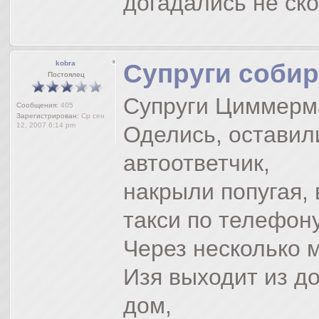
догадались не ско
kobra
Супруги собир
Постоялец
Супруги Циммерма
Сообщения:
405
Зарегистрирован:
Ср сен
12, 2007 6:14 pm
Оделись, оставил
автоответчик,
накрыли попугая, 
такси по телефону
Через несколько м
Изя выходит из д
дом,