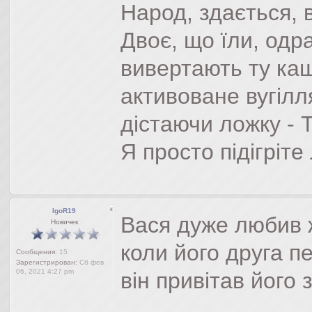
Народ, здається, ві
Двоє, що їли, одра
вивертають ту каш
активоване вугілл
дістаючи ложку - 
Я просто підігріт
IgoR19
Вася дуже любив ж
Новичек
коли його друга пе
Сообщения:
15
Зарегистрирован:
Сб фев
06, 2021 4:27 pm
він привітав його 