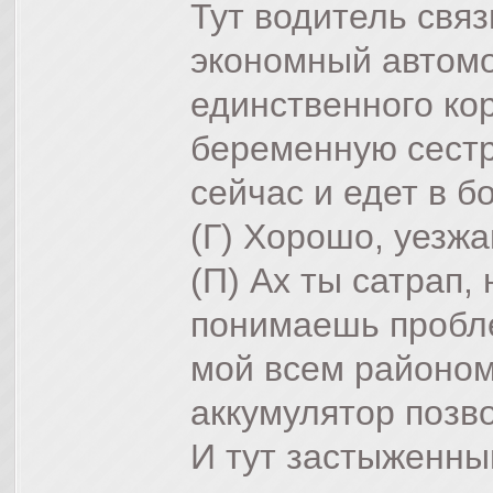
Тут водитель свя
экономный автомо
единственного ко
беременную сестр
сейчас и едет в б
(Г) Хорошо, уезжа
(П) Ах ты сатрап,
понимаешь пробле
мой всем районом 
аккумулятор позво
И тут застыженны