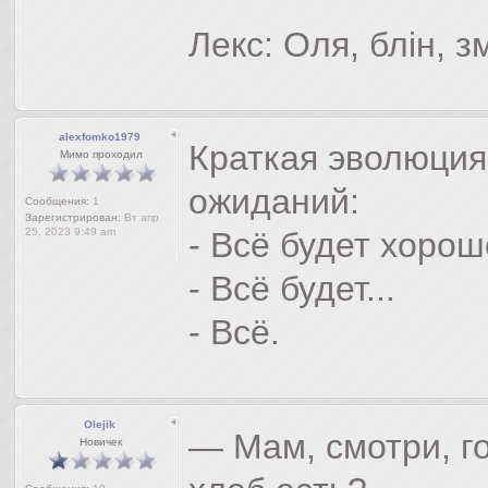
Лекс: Оля, блін, зм
alexfomko1979
Краткая эволюци
Мимо проходил
ожиданий:
Сообщения:
1
Зарегистрирован:
Вт апр
25, 2023 9:49 am
- Всё будет хорош
- Всё будет...
- Всё.
Olejik
— Мам, смотри, го
Новичек