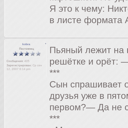
Я это к чему: Ник
в листе формата 
kobra
Пьяный лежит на 
Постоялец
решётке и орёт: —
Сообщения:
405
Зарегистрирован:
Ср сен
12, 2007 6:14 pm
***
Сын спрашивает о
друзья уже в пято
первом?— Да не с
***