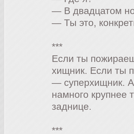
— В двадцатом н
— Ты это, конкре
***
Если ты пожираеш
хищник. Если ты п
— суперхищник. А
намного крупнее т
заднице.
***