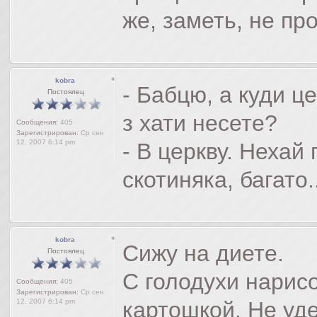
же, заметь, не пр
kobra
- Бабцю, а куди це
Постоялец
з хати несете?
Сообщения:
405
Зарегистрирован:
Ср сен
12, 2007 6:14 pm
- В церкву. Нехай
скотиняка, багато..
kobra
Сижу на диете.
Постоялец
С голодухи нарис
Сообщения:
405
Зарегистрирован:
Ср сен
12, 2007 6:14 pm
картошкой. Не уде