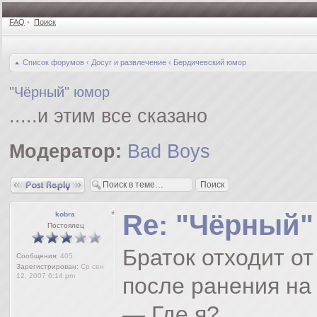
FAQ
•
Поиск
Список форумов
‹
Досуг и развлечение
‹
Бердичевский юмop
"Чёрный" юмор
.....и этим все сказано
Модератор:
Bad Boys
Ответить
Re: "Чёрный
kobra
Постоялец
Браток отходит о
Сообщения:
405
Зарегистрирован:
Ср сен
12, 2007 6:14 pm
после ранения на
— Где я?