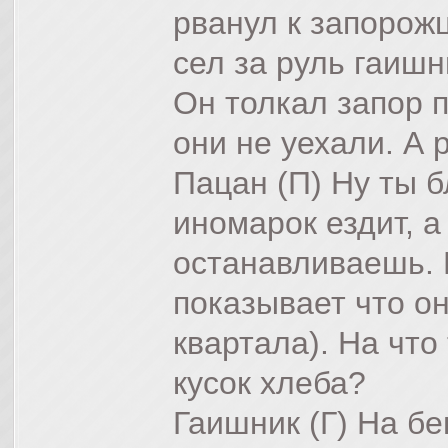
рванул к запорож
сел за руль гаишн
Он толкал запор п
они не уехали. А
Пацан (П) Ну ты б
иномарок ездит, а
останавливаешь. 
показывает что о
квартала). На чт
кусок хлеба?
Гаишник (Г) На бе