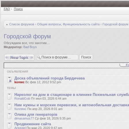
FAQ
•
Поиск
Список форумов
‹
Общие вопросы, Функциональность сайта
‹
Городской форум
Городской форум
Обсуждаем все, что захотим....
Модератор:
Bad Boys
Новая тема
Г
ОБЪЯВЛЕНИЯ
Доска объявлений города Бердичева
koreec
Вс фев 12, 2012 9:52 pm
ТЕМЫ
Нарколог на дом в стационаре в клинике Похмельная служб
RonaldGob
Пт июл 03, 2026 6:44 am
Нам нужны и морские перевозки, и автомобильная доставка
Коллянс
Пн апр 20, 2026 8:01 am
Олива для генераторів
dimasamus77
Ср фев 18, 2026 5:35 pm
Продвижение сайта
Aristotel
Пн мар 23, 2020 9:47 pm