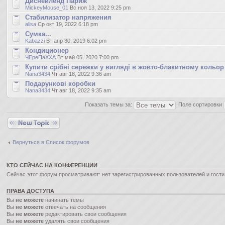
Диснейленд Париж
MickeyMouse_01
Вс ноя 13, 2022 9:25 pm
Стабилизатор напряжения
alisa
Ср окт 19, 2022 6:18 pm
Сумка...
Kabazzi
Вт апр 30, 2019 6:02 pm
Кондиционер
ЧЕреПаХХА
Вт май 05, 2020 7:00 pm
Купити срібні сережки у вигляді в жовто-блакитному кольор
Nana3434
Чт авг 18, 2022 9:36 am
Подарункові коробки
Nana3434
Чт авг 18, 2022 9:35 am
Показать темы за:
Поле сортировки
Новая тема
Вернуться в Список форумов
КТО СЕЙЧАС НА КОНФЕРЕНЦИИ
Сейчас этот форум просматривают: нет зарегистрированных пользователей и гости:
ПРАВА ДОСТУПА
Вы
не можете
начинать темы
Вы
не можете
отвечать на сообщения
Вы
не можете
редактировать свои сообщения
Вы
не можете
удалять свои сообщения