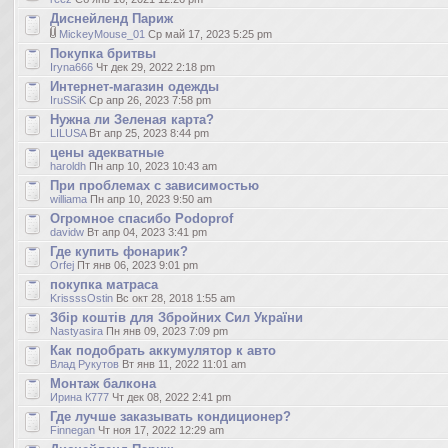
Диснейленд Париж
MickeyMouse_01
Ср май 17, 2023 5:25 pm
Покупка бритвы
Iryna666
Чт дек 29, 2022 2:18 pm
Интернет-магазин одежды
IruSSiK
Ср апр 26, 2023 7:58 pm
Нужна ли Зеленая карта?
LILUSA
Вт апр 25, 2023 8:44 pm
цены адекватные
haroldh
Пн апр 10, 2023 10:43 am
При проблемах с зависимостью
williama
Пн апр 10, 2023 9:50 am
Огромное спасибо Podoprof
davidw
Вт апр 04, 2023 3:41 pm
Где купить фонарик?
Orfej
Пт янв 06, 2023 9:01 pm
покупка матраса
KrissssOstin
Вс окт 28, 2018 1:55 am
Збір коштів для Збройних Сил України
Nastyasira
Пн янв 09, 2023 7:09 pm
Как подобрать аккумулятор к авто
Влад Рукутов
Вт янв 11, 2022 11:01 am
Монтаж балкона
Ирина К777
Чт дек 08, 2022 2:41 pm
Где лучше заказывать кондиционер?
Finnegan
Чт ноя 17, 2022 12:29 am