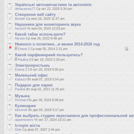
Українські автозапчастини та автохімія
dimasamus77
Ср окт 22, 2025 5:34 pm
Створення веб сайту
Buratin
Ср июл 16, 2025 11:37 am
Наушники для мониторинга звука
hector9
Чт июл 04, 2024 12:03 pm
Какой табак используете?
Мухин
Ср янв 26, 2022 9:48 am
Немного о политике...и жизни 2014-2016 год
Елена 2
Ср мар 05, 2014 2:31 pm
1
Какой парфюмерией пользуетесь?
Paulina
Сб авг 19, 2023 2:28 pm
Электропростынь
Елена 2
Сб окт 26, 2019 9:05 pm
Маленький офис
Kabazzi
Вт май 07, 2019 5:54 pm
Подарок для парня
Pavlina
Вт мар 02, 2021 11:25 pm
Музыка
Droman
Пн дек 30, 2024 8:08 pm
Кулинария
kleverok
Вт дек 04, 2018 5:17 pm
Как выбрать студию звукозаписи для профессиональной за
qqwertoners
Чт окт 17, 2024 10:21 am
Історія міста
Dink
Ср фев 07, 2007 2:44 pm