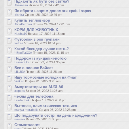
Підкажіть як бути без світла?
Alisaaasa
Чт июл 18, 2024 7:42 pm
Як обрати напрям допомоги країні зараз
Irishka
Ср июн 26, 2024 10:49 pm
Купить тепловизор
AlinaPetrova
Пт май 24, 2024 12:01 pm
КОРМ ДЛЯ ЖИВОТНЫХ
Nusha10
Вс мар 17, 2024 11:15 pm
Футболки з рок групами
vefraz
Чт ноя 16, 2023 10:54 pm
Какой блендер лучше взять?
ЧЕреПаХХА
Пт сен 15, 2023 11:15 am
Подорож із кундаліні-йогою
Burunduks
Вс окт 22, 2023 4:35 pm
Все о пионах Вайлет
LILUSA
Пт сен 15, 2023 11:28 am
Ищу тормозные колодки на Фиат
Velikan
Вт фев 01, 2022 9:26 am
Амортизаторы на AUDI A6
жорсик
Вт фев 08, 2022 11:26 am
чехлы для телефона
Bordachok
Пт фев 18, 2022 4:50 pm
Бытовая, климатическая техника
mariya merabella
Ср дек 07, 2022 12:23 pm
Що подарувати сестрі на день народження?
malinka
Вт апр 25, 2023 1:08 pm
Стоматология
reez
Сб янв 16, 2021 12:26 pm