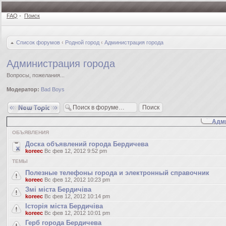
FAQ
•
Поиск
Список форумов
‹
Родной город
‹
Администрация города
Администрация города
Вопросы, пожелания...
Модератор:
Bad Boys
Новая тема
Адми
ОБЪЯВЛЕНИЯ
Доска объявлений города Бердичева
koreec
Вс фев 12, 2012 9:52 pm
ТЕМЫ
Полезные телефоны города и электронный справочник
koreec
Вс фев 12, 2012 10:23 pm
Змі міста Бердичіва
koreec
Вс фев 12, 2012 10:14 pm
Історія міста Бердичіва
koreec
Вс фев 12, 2012 10:01 pm
Герб города Бердичева