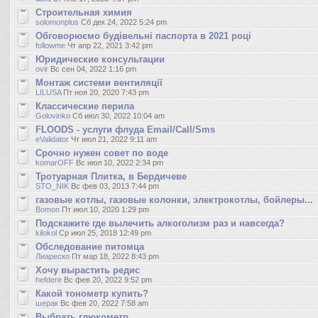
Строительная химия
solomonplus
Сб дек 24, 2022 5:24 pm
Обговорюємо будівельні паспорта в 2021 році
followme
Чт апр 22, 2021 3:42 pm
Юридические консультации
ovir
Вс сен 04, 2022 1:16 pm
Монтаж системи вентиляції
LILUSA
Пт ноя 20, 2020 7:43 pm
Классические перила
Golovinko
Сб июл 30, 2022 10:04 am
FLOODS - услуги флуда Email/Call/Sms
eValidator
Чт июл 21, 2022 9:11 am
Срочно нужен совет по воде
komarOFF
Вс июл 10, 2022 2:34 pm
Тротуарная Плитка, в Бердичеве
STO_NIK
Вс фев 03, 2013 7:44 pm
газовые котлы, газовые колонки, электрокотлы, бойлеры...
Bomon
Пт июл 10, 2020 1:29 pm
Подскажите где вылечить алкоголизм раз и навсегда?
kilokol
Ср июл 25, 2018 12:49 pm
Обследование питомца
Лиареско
Пт мар 18, 2022 8:43 pm
Хочу вырастить редис
hefdere
Вс фев 20, 2022 9:52 pm
Какой тонометр купить?
шерак
Вс фев 20, 2022 7:58 am
Выбрать глюкометр