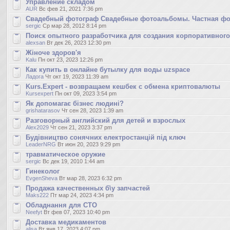
Управление складом
AUR
Вс фев 21, 2021 7:36 pm
Свадебный фотограф Свадебные фотоальбомы. Частная фо
sergic
Ср мар 28, 2012 8:14 pm
Поиск опытного разработчика для создания корпоративного
alexsan
Вт дек 26, 2023 12:30 pm
Жіноче здоров'я
Kalu
Пн окт 23, 2023 12:26 pm
Как купить в онлайне бутылку для воды uzspace
Ладога
Чт окт 19, 2023 11:39 am
Kurs.Expert - возвращаем кешбек с обмена криптовалюты
Kursexpert
Пн окт 09, 2023 3:54 pm
Як допомагає бізнес людині?
grishatarasov
Чт сен 28, 2023 1:39 am
Разговорный английский для детей и взрослых
Alex2029
Чт сен 21, 2023 3:37 pm
Будівництво сонячних електростанцій під ключ
LeaderNRG
Вт июн 20, 2023 9:29 pm
травматическое оружие
sergic
Вс дек 19, 2010 1:44 am
Гинеколог
EvgenSheva
Вт мар 28, 2023 6:32 pm
Продажа качественных б\у запчастей
Maks222
Пт мар 24, 2023 4:34 pm
Обладнання для СТО
Neefyt
Вт фев 07, 2023 10:40 pm
Доставка медикаментов
alisa
Вт янв 17, 2023 4:07 pm