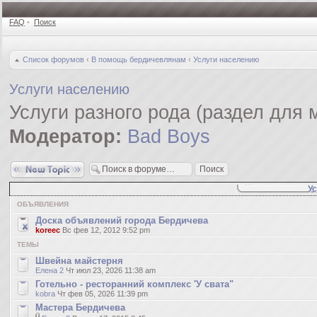
FAQ
•
Поиск
Список форумов
‹
В помощь бердичевлянам
‹
Услуги населению
Услуги населению
Услуги разного рода (раздел для 
Модератор:
Bad Boys
Новая тема
У
ОБЪЯВЛЕНИЯ
Доска объявлений города Бердичева
koreec
Вс фев 12, 2012 9:52 pm
ТЕМЫ
Швейна майстерня
Елена 2
Чт июл 23, 2026 11:38 am
Готельно - ресторанний комплекс 'У свата"
kobra
Чт фев 05, 2026 11:39 pm
Мастера Бердичева