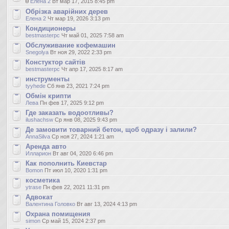
Елена 2
Вт мар 17, 2015 8:45 pm
Обрізка аварійних дерев
Елена 2
Чт мар 19, 2026 3:13 pm
Кондиционеры
bestmasterpc
Чт май 01, 2025 7:58 am
Обслуживание кофемашин
Snegolya
Вт ноя 29, 2022 2:33 pm
Констуктор сайтів
bestmasterpc
Чт апр 17, 2025 8:17 am
инструменты
tyyhede
Сб янв 23, 2021 7:24 pm
Обмін крипти
Лева
Пн фев 17, 2025 9:12 pm
Где заказать водоотливы?
ilushachsw
Ср янв 08, 2025 9:43 pm
Де замовити товарний бетон, щоб одразу і залили?
AnnaSilva
Ср ноя 27, 2024 1:21 am
Аренда авто
Илларион
Вт авг 04, 2020 6:46 pm
Как пополнить Киевстар
Bomon
Пт июл 10, 2020 1:31 pm
косметика
ytrase
Пн фев 22, 2021 11:31 pm
Адвокат
Валентина Головко
Вт авг 13, 2024 4:13 pm
Охрана помищения
simon
Ср май 15, 2024 2:37 pm