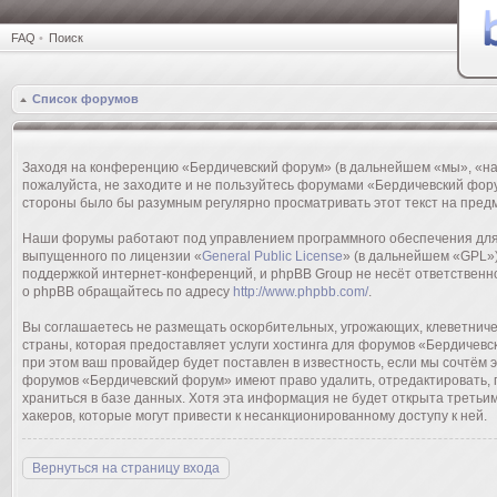
FAQ
•
Поиск
Список форумов
Заходя на конференцию «Бердичевский форум» (в дальнейшем «мы», «наш»,
пожалуйста, не заходите и не пользуйтесь форумами «Бердичевский фору
стороны было бы разумным регулярно просматривать этот текст на пред
Наши форумы работают под управлением программного обеспечения для 
выпущенного по лицензии «
General Public License
» (в дальнейшем «GPL»)
поддержкой интернет-конференций, и phpBB Group не несёт ответственн
о phpBB обращайтесь по адресу
http://www.phpbb.com/
.
Вы соглашаетесь не размещать оскорбительных, угрожающих, клеветниче
страны, которая предоставляет услуги хостинга для форумов «Бердичев
при этом ваш провайдер будет поставлен в известность, если мы сочтём
форумов «Бердичевский форум» имеют право удалить, отредактировать, п
храниться в базе данных. Хотя эта информация не будет открыта треть
хакеров, которые могут привести к несанкционированному доступу к ней.
Вернуться на страницу входа