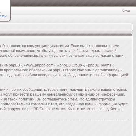
Вход
воё согласие со следующими условиями. Если вы не согласны с ними,
аем всё возможное, чтобы уведомить вас об этом, однако с вашей
осле обновления/исправления условий означает ваше согласие с ними.
ние phpBB», «www.phpbb.com», «phpBB Group», «phpBB Teams»),
ля программного обеспечения phpBB строго связаны с организацией и
ого содержания и/или поведения в них. За дополнительной информацией
ни и прочих сообщений, которые могут нарушить законы вашей страны,
й могут привести к вашему немедленному отключению от конференции,
ения такой политики. Вы соглашаетесь с тем, что администраторы
 пользователь вы согласны с тем, что введённая вами информация будет
кий форум», ни phpBB Group не может быть ответственна за действия