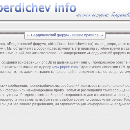
Бердичевский форум - Общие правила
 «Бердичевский форум», «http://forum.berdichev.info»), вы подтверждаете с
м». Мы оставляем за собой право изменять эти правила в любое время и сдел
мет изменений, так как использование конференции «Бердичевский форум» п
создания конференций phpBB (в дальнейшем «они», «программное обеспече
. Скачать его можно по адресу
www.phpbb.com
. Ограничения лицензии GPL д
ости за то, что администрация конференций определяет в качестве допустим
ских сообщений, порнографических сообщений, призывов к национальной роз
ский форум» или международное право. Попытки размещения таких сообщени
 это нужным. IP-адреса всех сообщений сохраняются для возможности провед
еренести или закрыть любую тему в любое время по своему усмотрению. Как
им лицам без вашего разрешения, ни администрация конференции «Бердичевс