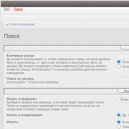
FAQ
•
Поиск
Список форумов
Поиск
Ключевые слова:
Вы можете использовать
+
, чтобы определить слова, которые должны
Иска
быть в результатах, и
-
для слов, которых в результатах быть не
должно. Вы можете разделить слова символом
|
для поиска любого
Иска
слова из списка. Используйте
*
в качестве шаблона для частичного
совпадения.
Поиск по автору:
Используйте * в качестве шаблона.
Па
Искать в форумах:
Выберите форум или форумы, в которых будет произведён поиск.
Поиск в подфорумах производится автоматически, если вы не
отключили соответствующую опцию ниже.
Искать в подфорумах:
Да
Искать:
В на
Толь