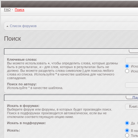
FAQ
•
Поиск
Список форумов
Поиск
Ключевые слова:
Вы можете использовать
+
, чтобы определить слова, которые должны
Иска
быть в результатах, и
-
для слов, которых в результатах быть не
должно. Вы можете разделить слова символом
|
для поиска любого
Иска
слова из списка. Используйте
*
в качестве шаблона для частичного
совпадения.
Поиск по автору:
Используйте * в качестве шаблона.
Па
Искать в форумах:
Выберите форум или форумы, в которых будет произведён поиск.
Поиск в подфорумах производится автоматически, если вы не
отключили соответствующую опцию ниже.
Искать в подфорумах:
Да
Искать:
В на
Толь