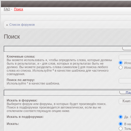
FAQ
•
Поиск
Список форумов
Поиск
Ключевые слова:
Вы можете использовать
+
, чтобы определить слова, которые должны
Иска
быть в результатах, и
-
для слов, которых в результатах быть не
должно. Вы можете разделить слова символом
|
для поиска любого
Иска
слова из списка. Используйте
*
в качестве шаблона для частичного
совпадения.
Поиск по автору:
Используйте * в качестве шаблона.
Па
Искать в форумах:
Выберите форум или форумы, в которых будет произведён поиск.
Поиск в подфорумах производится автоматически, если вы не
отключили соответствующую опцию ниже.
Искать в подфорумах:
Да
Искать:
В на
Толь