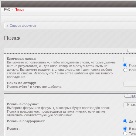
FAQ
•
Поиск
Список форумов
Поиск
Ключевые слова:
Вы можете использовать
+
, чтобы определить слова, которые должны
Иска
быть в результатах, и
-
для слов, которых в результатах быть не
должно. Вы можете разделить слова символом
|
для поиска любого
Иска
слова из списка. Используйте
*
в качестве шаблона для частичного
совпадения.
Поиск по автору:
Используйте * в качестве шаблона.
Па
Искать в форумах:
Выберите форум или форумы, в которых будет произведён поиск.
Поиск в подфорумах производится автоматически, если вы не
отключили соответствующую опцию ниже.
Искать в подфорумах:
Да
Искать:
В на
Толь