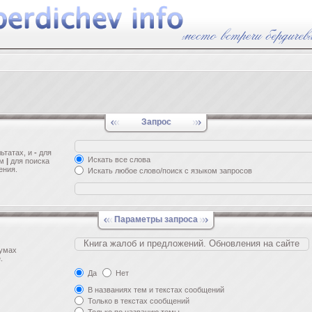
Запрос
ьтатах, и
-
для
Искать все слова
ом
|
для поиска
ения.
Искать любое слово/поиск с языком запросов
Параметры запроса
румах
.
Да
Нет
В названиях тем и текстах сообщений
Только в текстах сообщений