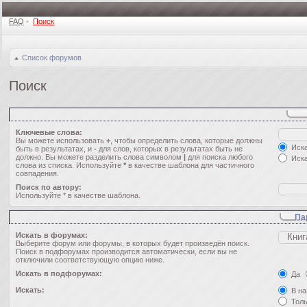
FAQ
•
Поиск
Список форумов
Поиск
Ключевые слова:
Вы можете использовать
+
, чтобы определить слова, которые должны
Иска
быть в результатах, и
-
для слов, которых в результатах быть не
должно. Вы можете разделить слова символом
|
для поиска любого
Иска
слова из списка. Используйте
*
в качестве шаблона для частичного
совпадения.
Поиск по автору:
Используйте * в качестве шаблона.
Па
Искать в форумах:
Выберите форум или форумы, в которых будет произведён поиск.
Поиск в подфорумах производится автоматически, если вы не
отключили соответствующую опцию ниже.
Искать в подфорумах:
Да
Искать:
В на
Толь