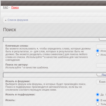
FAQ
•
Поиск
Список форумов
Поиск
Ключевые слова:
Вы можете использовать
+
, чтобы определить слова, которые должны
Иска
быть в результатах, и
-
для слов, которых в результатах быть не
должно. Вы можете разделить слова символом
|
для поиска любого
Иска
слова из списка. Используйте
*
в качестве шаблона для частичного
совпадения.
Поиск по автору:
Используйте * в качестве шаблона.
Па
Искать в форумах:
Выберите форум или форумы, в которых будет произведён поиск.
Поиск в подфорумах производится автоматически, если вы не
отключили соответствующую опцию ниже.
Искать в подфорумах:
Да
Искать:
В на
Толь