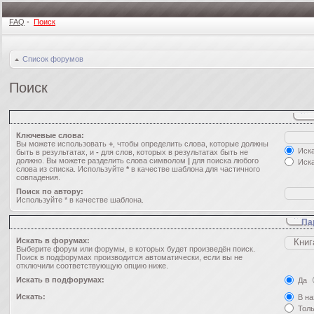
FAQ
•
Поиск
Список форумов
Поиск
Ключевые слова:
Вы можете использовать
+
, чтобы определить слова, которые должны
Иска
быть в результатах, и
-
для слов, которых в результатах быть не
должно. Вы можете разделить слова символом
|
для поиска любого
Иска
слова из списка. Используйте
*
в качестве шаблона для частичного
совпадения.
Поиск по автору:
Используйте * в качестве шаблона.
Па
Искать в форумах:
Выберите форум или форумы, в которых будет произведён поиск.
Поиск в подфорумах производится автоматически, если вы не
отключили соответствующую опцию ниже.
Искать в подфорумах:
Да
Искать:
В на
Толь