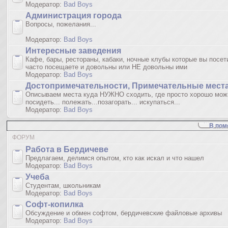
Модератор:
Bad Boys
Администрация города
Вопросы, пожелания...
Модератор:
Bad Boys
Интересные заведения
Кафе, бары, рестораны, кабаки, ночные клубы которые вы посет
часто посещаете и довольны или НЕ довольны ими
Модератор:
Bad Boys
Достопримечательности, Примечательные мест
Описываем места куда НУЖНО сходить, где просто хорошо мож
посидеть... полежать...позагорать... искупаться...
Модератор:
Bad Boys
В пом
ФОРУМ
Работа в Бердичеве
Предлагаем, делимся опытом, кто как искал и что нашел
Модератор:
Bad Boys
Учеба
Студентам, школьникам
Модератор:
Bad Boys
Софт-копилка
Обсуждение и обмен софтом, бердичевские файловые архивы
Модератор:
Bad Boys