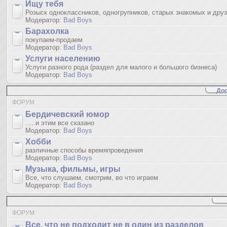
Ищу тебя
Розыск одноклассников, одногрупников, старых знакомых и дру
Модератор:
Bad Boys
Барахолка
покупаем-продаем
Модератор:
Bad Boys
Услуги населению
Услуги разного рода (раздел для малого и большого бизнеса)
Модератор:
Bad Boys
Дос
ФОРУМ
Бердичевский юмop
.....и этим все сказано
Модератор:
Bad Boys
Хобби
различные способы времяпроведения
Модератор:
Bad Boys
Музыка, фильмы, игры
Все, что слушаем, смотрим, во что играем
Модератор:
Bad Boys
ФОРУМ
Все, что не подходит не в один из разделов