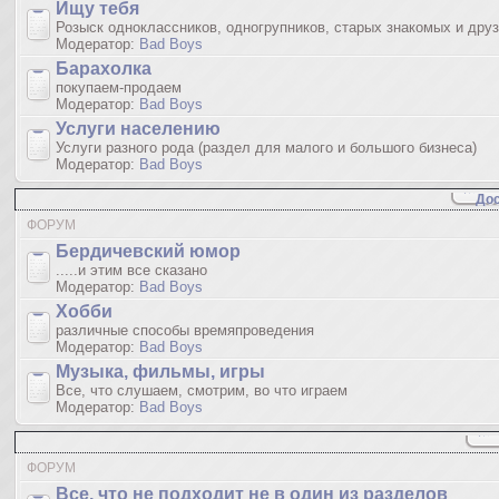
Ищу тебя
Розыск одноклассников, одногрупников, старых знакомых и дру
Модератор:
Bad Boys
Барахолка
покупаем-продаем
Модератор:
Bad Boys
Услуги населению
Услуги разного рода (раздел для малого и большого бизнеса)
Модератор:
Bad Boys
Дос
ФОРУМ
Бердичевский юмop
.....и этим все сказано
Модератор:
Bad Boys
Хобби
различные способы времяпроведения
Модератор:
Bad Boys
Музыка, фильмы, игры
Все, что слушаем, смотрим, во что играем
Модератор:
Bad Boys
ФОРУМ
Все, что не подходит не в один из разделов