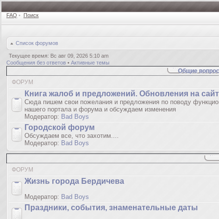
FAQ
•
Поиск
Список форумов
Текущее время: Вс авг 09, 2026 5:10 am
Сообщения без ответов
•
Активные темы
Общие вопрос
ФОРУМ
Книгa жалoб и пpедлoжeний. Обновления на сай
Сюда пишем свои пожелания и предложения по поводу функцио
нашего портала и форума и обсуждаем изменения
Модератор:
Bad Boys
Городской форум
Обсуждаем все, что захотим....
Модератор:
Bad Boys
ФОРУМ
Жизнь города Бердичева
Модератор:
Bad Boys
Праздники, события, знаменательные даты