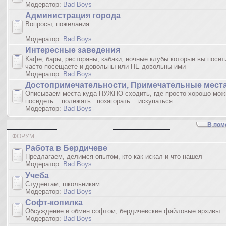
Модератор:
Bad Boys
Администрация города
Вопросы, пожелания...
Модератор:
Bad Boys
Интересные заведения
Кафе, бары, рестораны, кабаки, ночные клубы которые вы посет
часто посещаете и довольны или НЕ довольны ими
Модератор:
Bad Boys
Достопримечательности, Примечательные мест
Описываем места куда НУЖНО сходить, где просто хорошо мож
посидеть... полежать...позагорать... искупаться...
Модератор:
Bad Boys
В пом
ФОРУМ
Работа в Бердичеве
Предлагаем, делимся опытом, кто как искал и что нашел
Модератор:
Bad Boys
Учеба
Студентам, школьникам
Модератор:
Bad Boys
Софт-копилка
Обсуждение и обмен софтом, бердичевские файловые архивы
Модератор:
Bad Boys