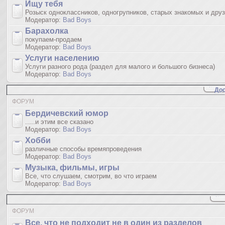
Ищу тебя
Розыск одноклассников, одногрупников, старых знакомых и дру
Модератор:
Bad Boys
Барахолка
покупаем-продаем
Модератор:
Bad Boys
Услуги населению
Услуги разного рода (раздел для малого и большого бизнеса)
Модератор:
Bad Boys
Дос
ФОРУМ
Бердичевский юмop
.....и этим все сказано
Модератор:
Bad Boys
Хобби
различные способы времяпроведения
Модератор:
Bad Boys
Музыка, фильмы, игры
Все, что слушаем, смотрим, во что играем
Модератор:
Bad Boys
ФОРУМ
Все, что не подходит не в один из разделов