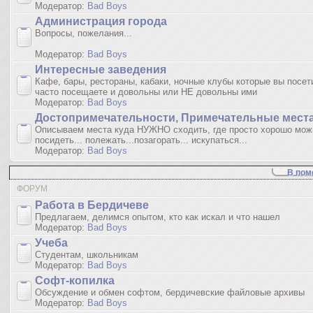
Модератор:
Bad Boys
Администрация города
Вопросы, пожелания...
Модератор:
Bad Boys
Интересные заведения
Кафе, бары, рестораны, кабаки, ночные клубы которые вы посет
часто посещаете и довольны или НЕ довольны ими
Модератор:
Bad Boys
Достопримечательности, Примечательные мест
Описываем места куда НУЖНО сходить, где просто хорошо мож
посидеть... полежать...позагорать... искупаться...
Модератор:
Bad Boys
В пом
ФОРУМ
Работа в Бердичеве
Предлагаем, делимся опытом, кто как искал и что нашел
Модератор:
Bad Boys
Учеба
Студентам, школьникам
Модератор:
Bad Boys
Софт-копилка
Обсуждение и обмен софтом, бердичевские файловые архивы
Модератор:
Bad Boys