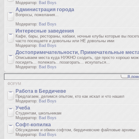
Модератор:
Bad Boys
Администрация города
Вопросы, пожелания...
Модератор:
Bad Boys
Интересные заведения
Кафе, бары, рестораны, кабаки, ночные клубы которые вы посет
часто посещаете и довольны или НЕ довольны ими
Модератор:
Bad Boys
Достопримечательности, Примечательные мест
Описываем места куда НУЖНО сходить, где просто хорошо мож
посидеть... полежать...позагорать... искупаться...
Модератор:
Bad Boys
В пом
ФОРУМ
Работа в Бердичеве
Предлагаем, делимся опытом, кто как искал и что нашел
Модератор:
Bad Boys
Учеба
Студентам, школьникам
Модератор:
Bad Boys
Софт-копилка
Обсуждение и обмен софтом, бердичевские файловые архивы
Модератор:
Bad Boys